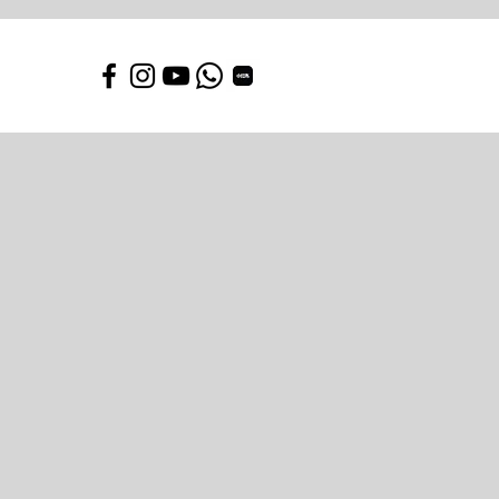
Dragon Garden / 龍園
TAI
HANG
/
大
坑